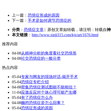
上一篇：
恐惧症形成的原因
下一篇：
手术是如何调节恐惧症的
分类
：
恐惧症文章
| 原创文章如转载，请注明：转载自
神
本文链接
：
http://www.xinli315.com/kjz/art/1676.html
推荐内容
04-08
从精神分析的角度看社交恐惧形
04-08
社交恐惧症的一般分类
热点内容
05-04
专家与网友的现场对话-揭开手术
05-04
恐惧症专栏介绍
04-08
密集恐惧症测试图能不能相信？
11-04
应激反应对个体心理可能产生哪
05-04
有了恐惧症怎么办
04-08
幽闭恐惧症是怎么回事？
05-04
恐惧症形成的原因