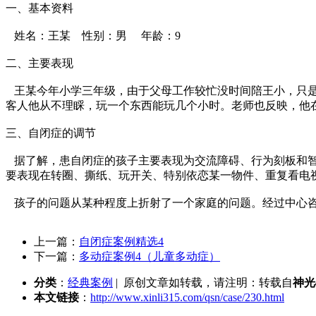
一、基本资料
姓名：王某 性别：男 年龄：9
二、主要表现
王某今年小学三年级，由于父母工作较忙没时间陪王小，只是
客人他从不理睬，玩一个东西能玩几个小时。老师也反映，他
三、自闭症的调节
据了解，患自闭症的孩子主要表现为交流障碍、行为刻板和智
要表现在转圈、撕纸、玩开关、特别依恋某一物件、重复看电
孩子的问题从某种程度上折射了一个家庭的问题。经过中心咨
上一篇：
自闭症案例精选4
下一篇：
多动症案例4（儿童多动症）
分类
：
经典案例
| 原创文章如转载，请注明：转载自
神光
本文链接
：
http://www.xinli315.com/qsn/case/230.html