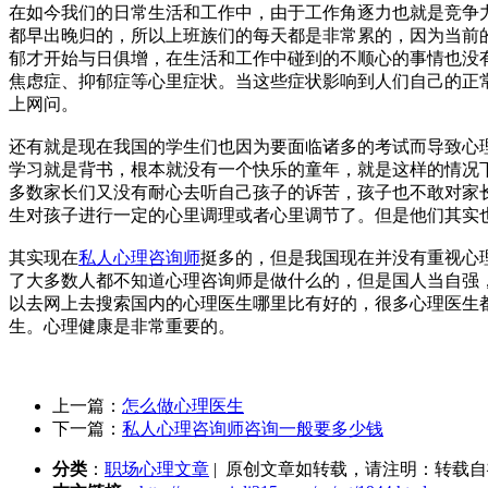
在如今我们的日常生活和工作中，由于工作角逐力也就是竞争
都早出晚归的，所以上班族们的每天都是非常累的，因为当前
郁才开始与日俱增，在生活和工作中碰到的不顺心的事情也没
焦虑症、抑郁症等心里症状。当这些症状影响到人们自己的正
上网问。
还有就是现在我国的学生们也因为要面临诸多的考试而导致心
学习就是背书，根本就没有一个快乐的童年，就是这样的情况
多数家长们又没有耐心去听自己孩子的诉苦，孩子也不敢对家
生对孩子进行一定的心里调理或者心里调节了。但是他们其实
其实现在
私人心理咨询师
挺多的，但是我国现在并没有重视心
了大多数人都不知道心理咨询师是做什么的，但是国人当自强
以去网上去搜索国内的心理医生哪里比有好的，很多心理医生
生。心理健康是非常重要的。
上一篇：
怎么做心理医生
下一篇：
私人心理咨询师咨询一般要多少钱
分类
：
职场心理文章
| 原创文章如转载，请注明：转载自