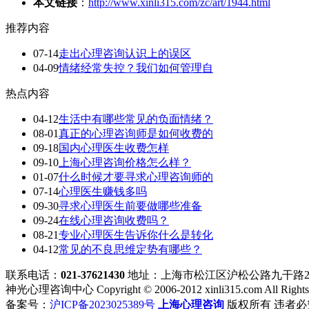
本文链接
：
http://www.xinli315.com/zc/art/1944.html
推荐内容
07-14
走出心理咨询认识上的误区
04-09
情绪经常失控？我们如何管理自
热点内容
04-12
生活中有哪些常见的负面情绪？
08-01
真正的心理咨询师是如何收费的
09-18
国内心理医生收费怎样
09-10
上海心理咨询价格怎么样？
01-07
什么时候才要寻求心理咨询师的
07-14
心理医生赚钱多吗
09-30
寻求心理医生前要做哪些准备
09-24
在线心理咨询收费吗？
08-21
专业心理医生告诉你什么是转化
04-12
常见的不良思维定势有哪些？
联系电话：
021-37621430
地址：上海市松江区沪松公路九干路28
神光心理咨询中心 Copyright © 2006-2012 xinli315.com All Rights
备案号：
沪ICP备2023025389号
上海心理咨询
版权所有 违者